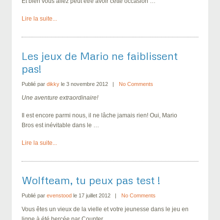
Et bien vous allez peut être avoir cette occasion …
Lire la suite...
Les jeux de Mario ne faiblissent
pas!
Publié par
dikky
le 3 novembre 2012
No Comments
Une aventure extraordinaire!
Il est encore parmi nous, il ne lâche jamais rien! Oui, Mario
Bros est inévitable dans le …
Lire la suite...
Wolfteam, tu peux pas test !
Publié par
evenstood
le 17 juillet 2012
No Comments
Vous êtes un vieux de la vielle et votre jeunesse dans le jeu en
ligne à été bercée par Counter …