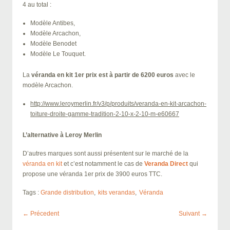
4 au total :
Modèle Antibes,
Modèle Arcachon,
Modèle Benodet
Modèle Le Touquet.
La
véranda en kit 1er prix est à partir de 6200 euros
avec le
modèle Arcachon.
http://www.leroymerlin.fr/v3/p/produits/veranda-en-kit-arcachon-
toiture-droite-gamme-tradition-2-10-x-2-10-m-e60667
L’alternative à Leroy Merlin
D’autres marques sont aussi présentent sur le marché de la
véranda en kit
et c’est notamment le cas de
Veranda Direct
qui
propose une véranda 1er prix de 3900 euros TTC.
Tags :
Grande distribution
kits verandas
Véranda
Post
← Précedent
Suivant →